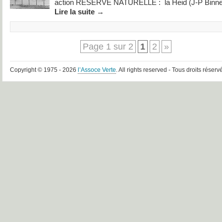
action RESERVE NATURELLE : la Heid (J-P Binner
Lire la suite
→
Page 1 sur 2
1
2
»
Copyright © 1975 - 2026
l’Assoce Verte
. All rights reserved - Tous droits réserv