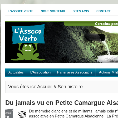
L’ASSOCE VERTE
NOUS SOUTENIR
SITES AMIS
CONTACT
Actualités
L'Association
Partenaires Associatifs
Actions Mili
Vous êtes ici: Accueil // Son histoire
Du jamais vu en Petite Camargue Als
De mémoire d’anciens et de militants, jamais cela n’é
associative en Petite Camargue Alsacienne : La Pré