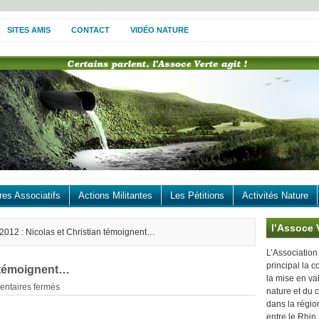
SITES AMIS
CONTACT
VIDÉO NATURE
res Associatifs
Actions Militantes
Les Pétitions
Activités Nature
l’Assoce 
2012 : Nicolas et Christian témoignent…
L’Association
principal la c
n témoignent…
la mise en va
ntaires fermés
nature et du 
dans la région
entre le Rhin,