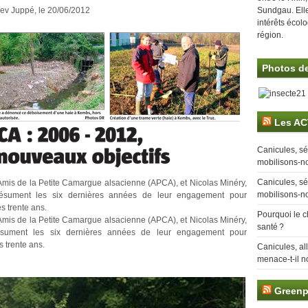
ev Juppé, le 20/06/2012
Sundgau. Ell
intérêts écol
région.
Photos de
Les AC
Canicules, sé
mobilisons-no
Canicules, sé
 Amis de la Petite Camargue alsacienne (APCA), et Nicolas Minéry,
mobilisons-no
 résument les six dernières années de leur engagement pour
s trente ans.
Pourquoi le c
 Amis de la Petite Camargue alsacienne (APCA), et Nicolas Minéry,
santé ?
résument les six dernières années de leur engagement pour
 trente ans.
Canicules, al
menace-t-il n
Greenp