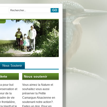
Nous Soutenir
Verte
Nous soutenir
 a pour but
Vous aimez la Nature et
onservation et
souhaitez vous aussi
leur de la
préserver la Petite
cadre de vie
Camargue Alsacienne en
 frontalière,
soutenant notre action?.
 la Hardt et le
Faites un don. Pour en