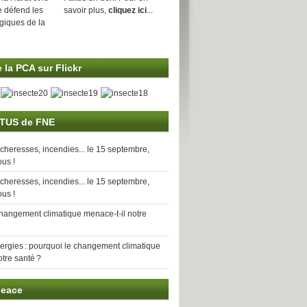
e défend les
savoir plus,
cliquez ici
...
ogiques de la
 la PCA sur Flickr
TUS de FNE
cheresses, incendies... le 15 septembre,
us !
cheresses, incendies... le 15 septembre,
us !
hangement climatique menace-t-il notre
lergies : pourquoi le changement climatique
otre santé ?
eace