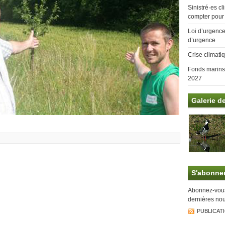
Sinistré·es cl
compter pour
Loi d’urgence 
d’urgence
Crise climati
Fonds marins:
2027
Galerie d
S'abonne
Abonnez-vous 
dernières nou
PUBLICAT