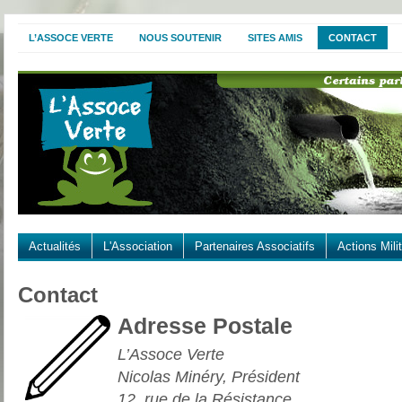
L’ASSOCE VERTE
NOUS SOUTENIR
SITES AMIS
CONTACT
Actualités
L'Association
Partenaires Associatifs
Actions Mili
Contact
Adresse Postale
L’Assoce Verte
Nicolas Minéry, Président
12, rue de la Résistance