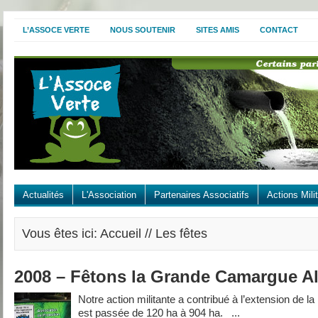
L’ASSOCE VERTE
NOUS SOUTENIR
SITES AMIS
CONTACT
Actualités
L'Association
Partenaires Associatifs
Actions Mili
Vous êtes ici: Accueil // Les fêtes
2008 – Fêtons la Grande Camargue Al
Notre action militante a contribué à l’extension de la
est passée de 120 ha à 904 ha. ...