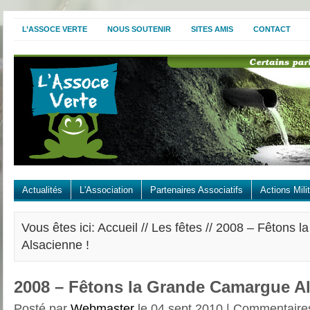
L’ASSOCE VERTE
NOUS SOUTENIR
SITES AMIS
CONTACT
Actualités
L'Association
Partenaires Associatifs
Actions Mili
Vous êtes ici: Accueil //
Les fêtes
// 2008 – Fêtons 
Alsacienne !
2008 – Fêtons la Grande Camargue Al
Posté par
Webmaster
le 04 sept 2010 |
Commentaire