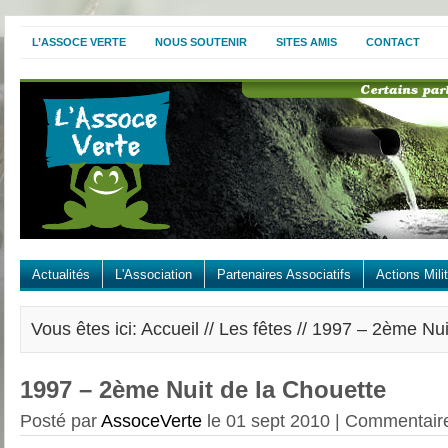
L’ASSOCE VERTE
NOUS SOUTENIR
SITES AMIS
CONTACT
Actualités
L'Association
Partenaires Associatifs
Actions Mili
Vous êtes ici: Accueil //
Les fêtes
// 1997 – 2ème Nui
1997 – 2ème Nuit de la Chouette
Posté par
AssoceVerte
le 01 sept 2010 |
Commentaire