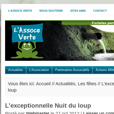
L’ASSOCE VERTE
NOUS SOUTENIR
SITES AMIS
CONTACT
Actualités
L'Association
Partenaires Associatifs
Actions Mili
Vous êtes ici: Accueil //
Actualités
,
Les fêtes
// L’exc
loup
L’exceptionnelle Nuit du loup
Posté par
Webmaster
le 27 oct 2012 |
Laisser un co