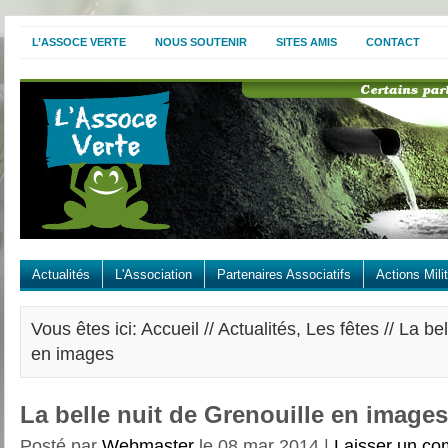
L’ASSOCE VERTE
NOUS SOUTENIR
SITES AMIS
CONTACT
Actualités
L'Association
Partenaires Associatifs
Actions Mili
Vous êtes ici: Accueil //
Actualités
,
Les fêtes
// La bel
en images
La belle nuit de Grenouille en images
Posté par
Webmaster
le 08 mar 2014 |
Laisser un co