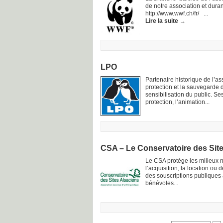
de notre association et duran
http://www.wwf.ch/fr/ ...
Lire la suite
→
LPO
Partenaire historique de l’a
protection et la sauvegarde d
sensibilisation du public. Se
protection, l’animation...
CSA – Le Conservatoire des Sit
Le CSA protége les milieux na
l’acquisition, la location ou
des souscriptions publiques
bénévoles...