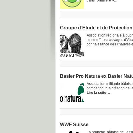
transfrontalière »...
Groupe d’Etude et de Protectio
Association régionale à but n
mammifères sauvages d’Alsac
connaissance des chauves-sou
Basler Pro Natura ex Basler Nat
Association militante bâloise
combat pour la création de la
Lire la suite
→
WWF Suisse
La branche bâloise de l’asso