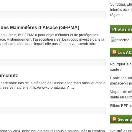
Sundgau. Ell
intérêts écol
région.
n des Mammifères d’Alsace (GEPMA)
Photos de
on lucratif, le GEPMA a pour objet d’étudier et de protéger les
e. Historiquement, l’association s’est beaucoup investie dans la
ris, domaine dans lequel elle possède un vrai savoir-faire....
Les AC
Pourquoi le c
santé ?
urschutz
Canicules, al
 partenaire lors de la création de l’association mais aussi durant le
menace-t-il n
 réserve naturelle. http://www.pronatura.ch/ ...
Vagues de dér
santé en Euro
Filière REP t
Greenp
ciation WWF (fond pour la nature) nous a soutenu dès la création
Sinistré·es cl