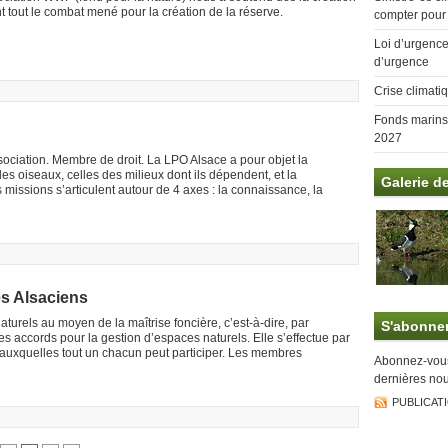
t tout le combat mené pour la création de la réserve.
compter pour
Loi d’urgence 
d’urgence
Crise climati
Fonds marins:
2027
ssociation. Membre de droit. La LPO Alsace a pour objet la
es oiseaux, celles des milieux dont ils dépendent, et la
Galerie d
s missions s’articulent autour de 4 axes : la connaissance, la
es Alsaciens
turels au moyen de la maîtrise foncière, c’est-à-dire, par
S'abonne
 des accords pour la gestion d’espaces naturels. Elle s’effectue par
 auxquelles tout un chacun peut participer. Les membres
Abonnez-vous 
dernières nou
PUBLICAT