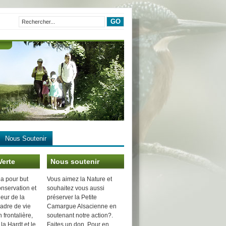
Nous Soutenir
Verte
Nous soutenir
 a pour but
Vous aimez la Nature et
onservation et
souhaitez vous aussi
leur de la
préserver la Petite
cadre de vie
Camargue Alsacienne en
 frontalière,
soutenant notre action?.
 la Hardt et le
Faites un don. Pour en