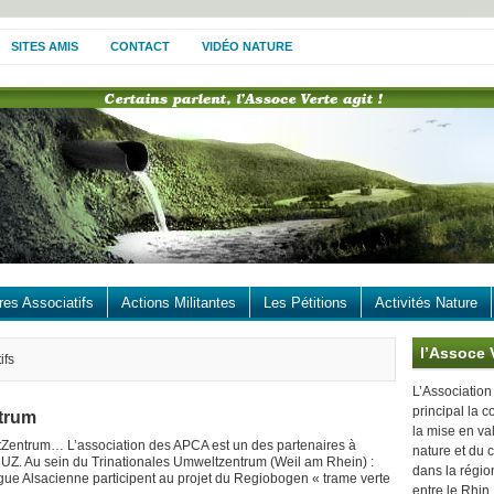
SITES AMIS
CONTACT
VIDÉO NATURE
res Associatifs
Actions Militantes
Les Pétitions
Activités Nature
l’Assoce 
ifs
L’Association
principal la c
trum
la mise en va
Zentrum… L’association des APCA est un des partenaires à
nature et du 
TRUZ. Au sein du Trinationales Umweltzentrum (Weil am Rhein) :
dans la région
gue Alsacienne participent au projet du Regiobogen « trame verte
entre le Rhin,