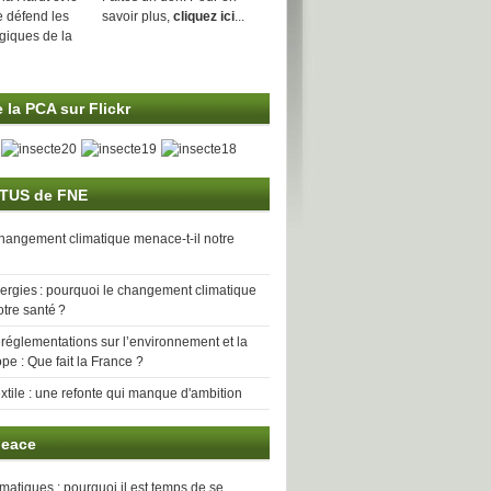
e défend les
savoir plus,
cliquez ici
...
ogiques de la
 la PCA sur Flickr
TUS de FNE
hangement climatique menace-t-il notre
lergies : pourquoi le changement climatique
otre santé ?
églementations sur l’environnement et la
pe : Que fait la France ?
extile : une refonte qui manque d'ambition
eace
imatiques : pourquoi il est temps de se