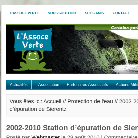
L’ASSOCE VERTE
NOUS SOUTENIR
SITES AMIS
CONTACT
Actualités
L'Association
Partenaires Associatifs
Actions Mili
Vous êtes ici: Accueil //
Protection de l'eau
// 2002-2
d’épuration de Sierentz
2002-2010 Station d’épuration de Sie
Posté par
Webmaster
le 29 août 2010 |
Commentaire