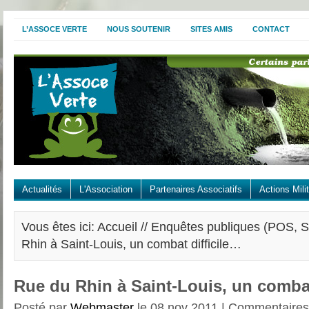
L’ASSOCE VERTE
NOUS SOUTENIR
SITES AMIS
CONTACT
Actualités
L'Association
Partenaires Associatifs
Actions Mili
Vous êtes ici: Accueil //
Enquêtes publiques (POS, S
Rhin à Saint-Louis, un combat difficile…
Rue du Rhin à Saint-Louis, un combat
Posté par
Webmaster
le 08 nov 2011 |
Commentaires