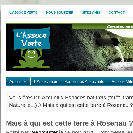
L’ASSOCE VERTE
NOUS SOUTENIR
SITES AMIS
CONTACT
Actualités
L'Association
Partenaires Associatifs
Actions Mili
Vous êtes ici: Accueil //
Espaces naturels (forêt, tra
Naturelle...)
// Mais à qui est cette terre à Rosenau ?
Mais à qui est cette terre à Rosenau 
Posté par
Webmaster
le 08 nov 2011 |
Commentaires