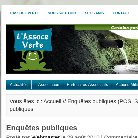
L’ASSOCE VERTE
NOUS SOUTENIR
SITES AMIS
CONTACT
Actualités
L'Association
Partenaires Associatifs
Actions Mili
Vous êtes ici: Accueil //
Enquêtes publiques (POS, S
publiques
Enquêtes publiques
Posté par
Webmaster
le 29 août 2010 |
Commentaire