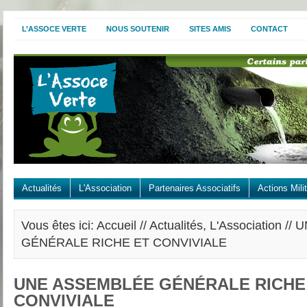
L’ASSOCE VERTE
NOUS SOUTENIR
SITES AMIS
CONTACT
Actualités
L'Association
Partenaires Associatifs
Actions Mili
Vous êtes ici: Accueil //
Actualités
,
L'Association
// 
GÉNÉRALE RICHE ET CONVIVIALE
UNE ASSEMBLÉE GÉNÉRALE RICHE
CONVIVIALE