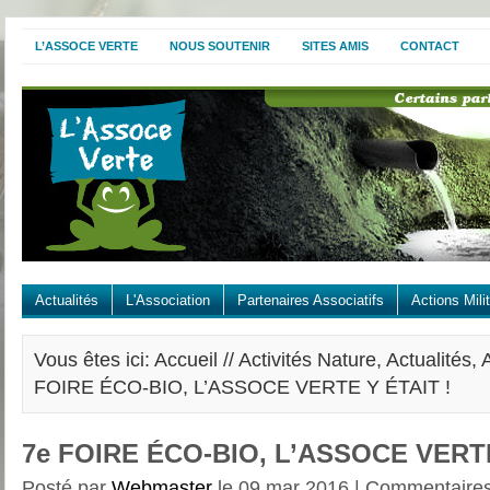
L’ASSOCE VERTE
NOUS SOUTENIR
SITES AMIS
CONTACT
Actualités
L'Association
Partenaires Associatifs
Actions Mili
Vous êtes ici: Accueil //
Activités Nature
,
Actualités
,
FOIRE ÉCO-BIO, L’ASSOCE VERTE Y ÉTAIT !
7e FOIRE ÉCO-BIO, L’ASSOCE VERTE
Posté par
Webmaster
le 09 mar 2016 |
Commentaires