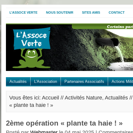
L’ASSOCE VERTE
NOUS SOUTENIR
SITES AMIS
CONTACT
Actualités
L'Association
Partenaires Associatifs
Actions Mili
Vous êtes ici: Accueil //
Activités Nature
,
Actualités
/
« plante ta haie ! »
2ème opération « plante ta haie ! »
Posté par
Webmaster
le 04 mai 2025 |
Commentaires